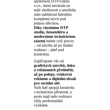
společnost DTP Futura
s.r.o., která navázala na
naše zkušenosti a umožnila
nám nabídnout klientům
kompletní servis pod
jednou střechou.
Díky vlastnímu DTP
studiu, fotoateliéru a
modernímu technickému
zázemí
máme celý proces
– od návrhu až po finální
realizaci – plně pod
kontrolou.
Zajišťujeme vše od
grafických návrhů, tisku
a reklamních předmětů,
až po polepy, venkovní
reklamu a digitální obsah
pro sociální sítě.
Naši lidé spojují kreativitu
s technickou přesností, a
proto mají naše realizace
vždy profesionální
výsledek.