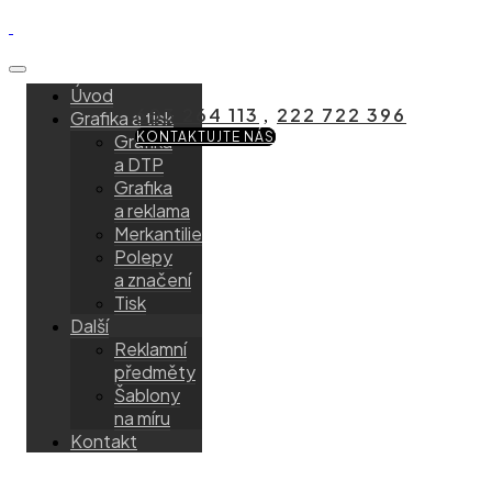
Úvod
603 264 113
222 722 396
Grafika a tisk
,
KONTAKTUJTE NÁS
Grafika
a DTP
Grafika
a reklama
Merkantilie
Polepy
a značení
Tisk
Další
Reklamní
předměty
Šablony
na míru
Kontakt