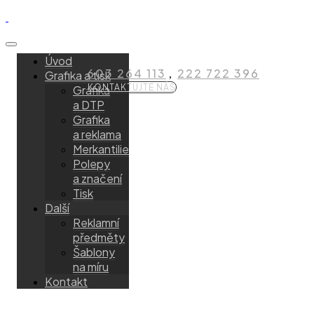
Úvod
603 264 113
222 722 396
Grafika a tisk
,
KONTAKTUJTE NÁS
Grafika
a DTP
Grafika
a reklama
Merkantilie
Polepy
a značení
Tisk
Další
Reklamní
předměty
Šablony
na míru
Kontakt