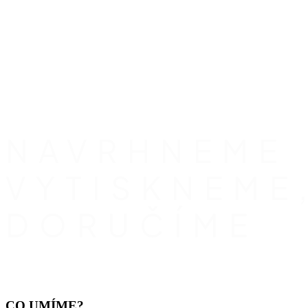
Váš partner pro grafiku, tisk a reklamní řešení
NAVRHNEME
VYTISKNEME
DORUČÍME
CO UMÍME?